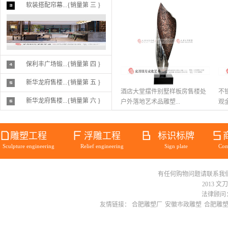
软装搭配帘幕...{销量第 三 }
保利丰广场锻...{销量第 四 }
新华龙府售楼...{销量第 五 }
酒店大堂摆件别墅样板房售楼处
不
新华龙府售楼...{销量第 六 }
户外落地艺术品雕塑...
观金
雕塑工程
浮雕工程
标识标牌
Sculpture engineering
Relief engineering
Sign plate
Com
有任何购物问题请联系我们在线客服 
2013 文
法律顾问：
友情链接：
合肥雕塑厂
安徽市政雕塑
合肥雕