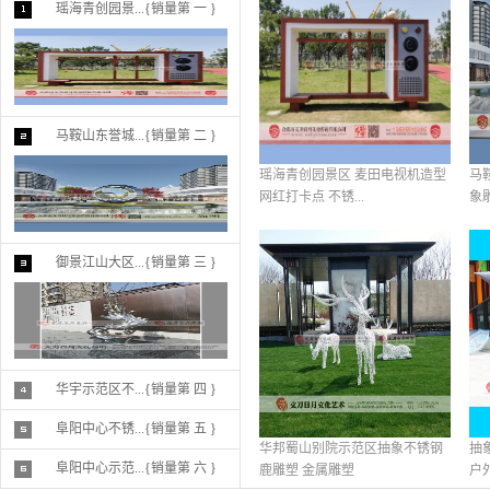
瑶海青创园景...{销量第 一 }
和昌地产景...
马鞍山东誉城...{销量第 二 }
瑶海青创园景区 麦田电视机造型
马
网红打卡点 不锈...
象
御景江山大区...{销量第 三 }
华宇示范区不...{销量第 四 }
阜阳中心不锈...{销量第 五 }
华邦蜀山别院示范区抽象不锈钢
抽
阜阳中心示范...{销量第 六 }
鹿雕塑 金属雕塑
户外