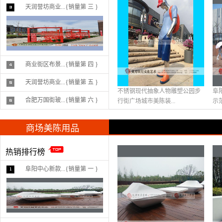
天润誉坊商业...{销量第 三 }
商业街区布景...{销量第 四 }
天润誉坊商业...{销量第 五 }
不锈钢现代抽象人物雕塑公园步
阜
合肥万国街玻...{销量第 六 }
行街广场城市美陈装...
示
商场美陈用品
热销排行榜
阜阳中心新款...{销量第 一 }