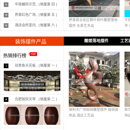
中南樾府示范...{销量第 四 }
界首红色广场...{销量第 五 }
界首商业街区枫叶荷叶雕塑落地
不
酒店会所室内...{销量第 六 }
摆件 水景艺术品
件
雕塑落地摆件
工艺
装饰摆件产品
热销排行榜
创意鱼天花板...{销量第 一 }
合肥国贸天琴...{销量第 二 }
保利丰广场锻铜雕塑摆件 锻铜装
新
饰品 酒店工艺品
饰