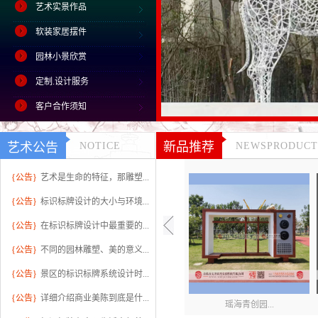
艺术实景作品
软装家居摆件
园林小景欣赏
定制.设计服务
客户合作须知
新品推荐
艺术公告
NOTICE
NEWSPRODUCT
{公告}
艺术是生命的特征，那雕塑...
{公告}
标识标牌设计的大小与环境...
{公告}
在标识标牌设计中最重要的...
{公告}
不同的园林雕塑、美的意义...
{公告}
景区的标识标牌系统设计时...
{公告}
详细介绍商业美陈到底是什...
瑶海青创园...