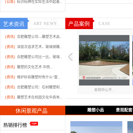
{公告}
标识标牌在实际生活中起着...
产品案例
艺术资讯
ART NEWS
CASE
{资讯}
合肥雕塑公司—雕塑艺术品...
{资讯}
深层次追求艺术，玻璃钢雕...
阜阳安息山...
{资讯}
合肥雕塑公司比一比，玻璃...
{资讯}
雕塑的文化艺术 中西...
{资讯}
维护砂岩雕塑时有什么“雷...
{资讯}
合肥雕塑公司：石材雕塑和...
阜阳中心不...
{资讯}
雕塑艺术在校园文化中具有...
雕塑小品
景观配套
休闲景观产品
热销排行榜