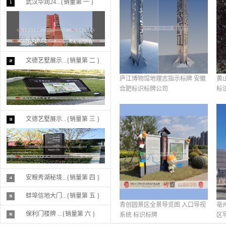
武汉华润24...{销量第 一 }
文德艺墅展示...{销量第 二 }
庐江博物馆地理志指示标牌 安徽
黄
合肥标识标牌公司
标
文德艺墅展示...{销量第 三 }
安粮秀湖秘境...{销量第 四 }
蚌埠信地大门...{销量第 五 }
青创园景区全景导览图 入口导视
亳
保利门楼牌 ...{销量第 六 }
系统 标识标牌
区