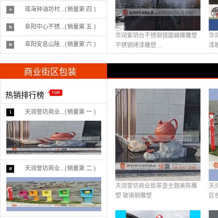
瑶海钟油坊村...{销量第 四 }
阜阳中心不锈...{销量第 五 }
华润紫玥台不锈钢镜面蝴蝶雕塑
华
阜阳安息山陵...{销量第 六 }
不锈钢烤漆雕塑 ...
漆雕
商业街区包装
热销排行榜
天润誉坊商业...{销量第 一 }
天润誉坊商业...{销量第 二 }
天润誉坊商业街茶壶主题美陈雕
天
塑 玻璃钢雕塑
区