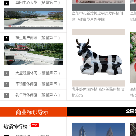
阜阳中心大型...{销量第 二 }
阜阳中心新款玻璃钢沙发座椅创
阜
意飞碟造型户外美陈...
树池
祥生地产南陵...{销量第 三 }
大型舰船休闲...{销量第 四 }
不锈钢休闲座...{销量第 五 }
乳牛卧休闲座椅 商场美陈座椅 合
商
乳牛卧休闲座...{销量第 六 }
肥商场
椅 
公园
商业标识导示
热销排行榜