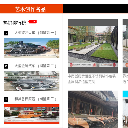
艺术创作名品
热销排行榜
大型铁艺火车...{销量第 一 }
大型金属汽车...{销量第 二 }
中南樾府示范区不锈钢装饰包装
界
金属制品造型定制
边 
和昌香樟原著...{销量第 三 }