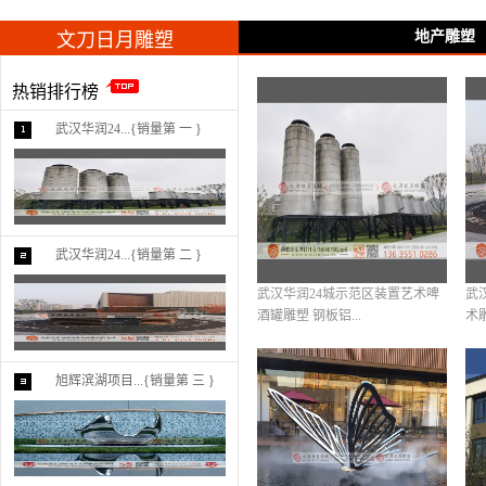
地产雕塑
文刀日月雕塑
热销排行榜
武汉华润24...{销量第 一 }
武汉华润24...{销量第 二 }
武汉华润24城示范区装置艺术啤
武
酒罐雕塑 钢板铝...
术
旭辉滨湖项目...{销量第 三 }