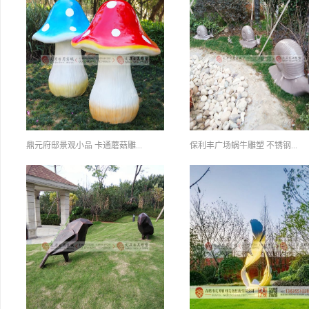
鼎元府邸景观小品 卡通蘑菇雕...
保利丰广场蜗牛雕塑 不锈钢...