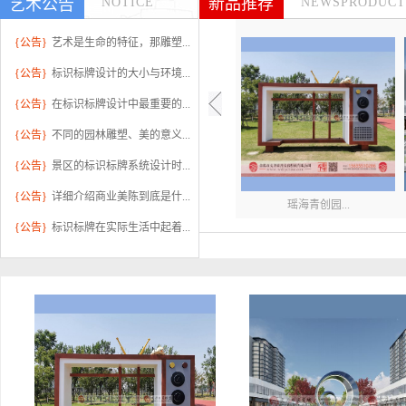
新品推荐
艺术公告
NOTICE
NEWSPRODUCT
{公告}
艺术是生命的特征，那雕塑...
{公告}
标识标牌设计的大小与环境...
{公告}
在标识标牌设计中最重要的...
{公告}
不同的园林雕塑、美的意义...
{公告}
景区的标识标牌系统设计时...
{公告}
详细介绍商业美陈到底是什...
瑶海青创园...
{公告}
标识标牌在实际生活中起着...
华邦蜀山别...