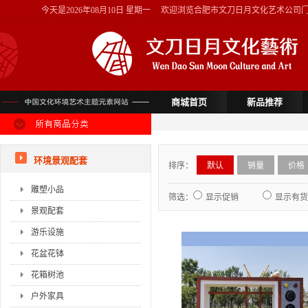
今天是
2026年08月10日 星期一
欢迎浏览合肥市文刀日月文化艺术公司
商城首页
新品推荐
环境景观配套
排序：
默认
销量
价格
雕塑小品
筛选：
显示促销
显示有货
景观配套
游乐设施
花盆花钵
花箱树池
户外家具