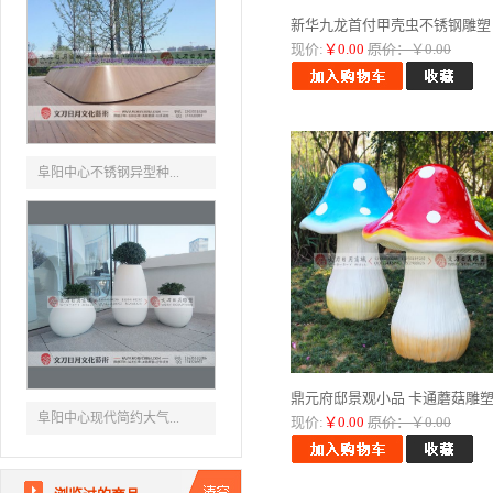
新华九龙首付甲壳虫不锈钢雕塑 ..
现价:
￥0.00
原价：￥0.00
阜阳中心不锈钢异型种...
鼎元府邸景观小品 卡通蘑菇雕塑..
阜阳中心现代简约大气...
现价:
￥0.00
原价：￥0.00