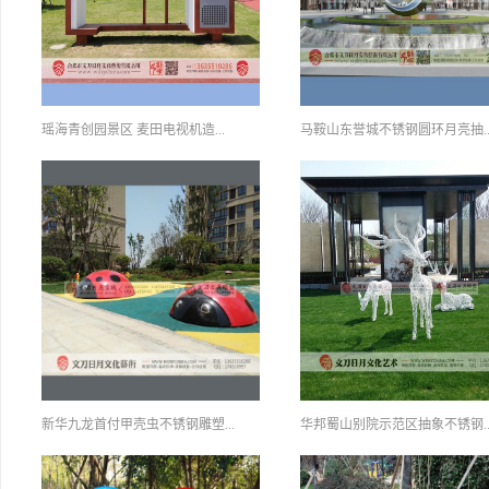
瑶海青创园景区 麦田电视机造...
马鞍山东誉城不锈钢圆环月亮抽..
新华九龙首付甲壳虫不锈钢雕塑...
华邦蜀山别院示范区抽象不锈钢..