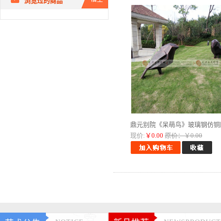
浏览过的商品
鼎元别院《呆萌鸟》玻璃钢仿铜雕.
现价:
￥0.00
原价：￥0.00