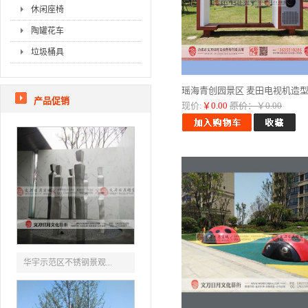
休闲座椅
陶罐花车
垃圾桶具
瑶海青创园景区 麦田电视机造型..
产品促销
现价:
￥0.00
原价：￥0.00
华宇示范区不锈钢景观...