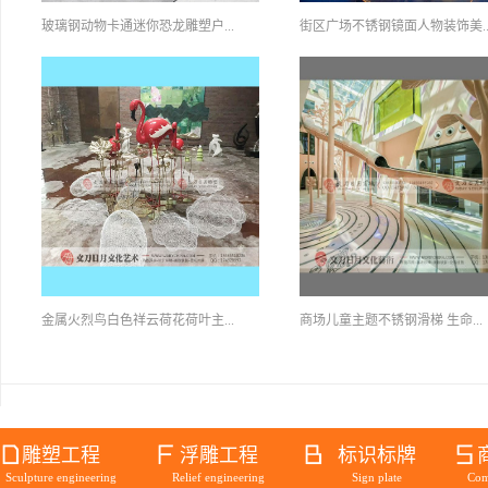
玻璃钢动物卡通迷你恐龙雕塑户...
街区广场不锈钢镜面人物装饰美..
金属火烈鸟白色祥云荷花荷叶主...
商场儿童主题不锈钢滑梯 生命...
雕塑工程
浮雕工程
标识标牌
Sculpture engineering
Relief engineering
Sign plate
Com