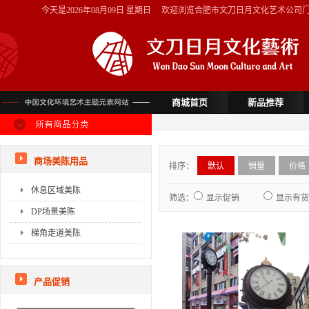
今天是
2026年08月09日 星期日
欢迎浏览合肥市文刀日月文化艺术公司
商城首页
新品推荐
商场美陈用品
排序：
默认
销量
价格
休息区域美陈
筛选：
显示促销
显示有货
DP场景美陈
梯角走道美陈
产品促销