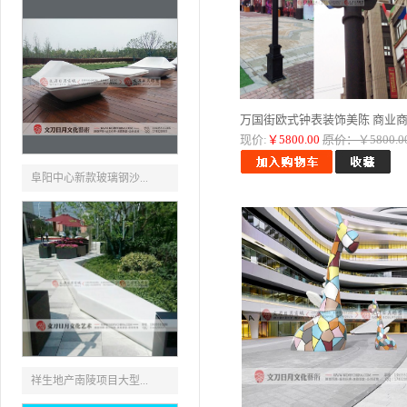
万国街欧式钟表装饰美陈 商业商..
现价:
￥5800.00
原价：￥5800.0
阜阳中心新款玻璃钢沙...
祥生地产南陵项目大型...