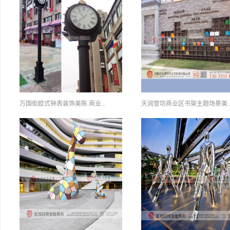
定制不锈钢...
万国街欧式钟表装饰美陈 商业...
天润誉坊商业区书架主题场景美..