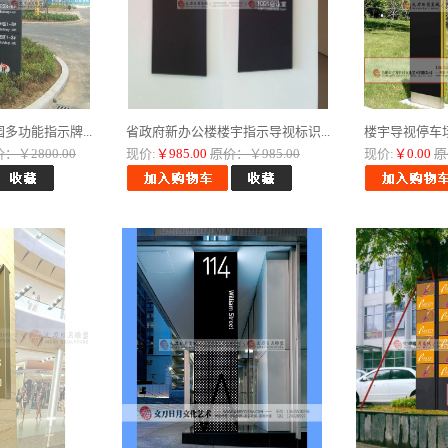
多功能指示牌...
省政府新办公楼楼宇指示导视标识...
楼宇导视停车场
：￥2800.00
现价:
￥985.00
原价：￥985.00
现价:
￥0.00
原