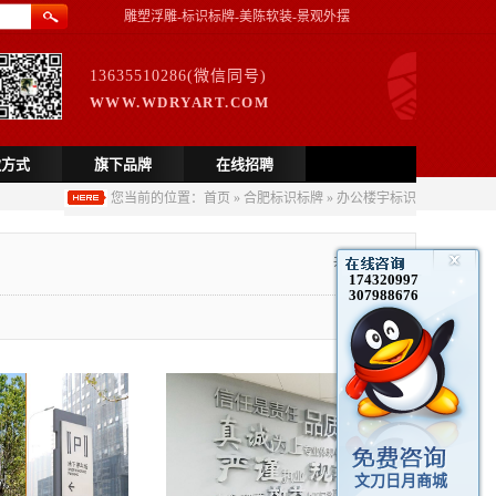
雕塑浮雕-标识标牌-美陈软装-景观外摆
13635510286(微信同号)
WWW.WDRYART.COM
款方式
旗下品牌
在线招聘
您当前的位置：
首页
»
合肥标识标牌
»
办公楼宇标识
共
13
个商品
174320997
307988676
1/1
文刀日月商城