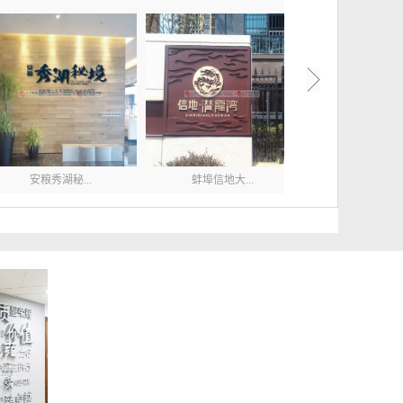
安粮秀湖秘...
蚌埠信地大...
保利门楼牌.