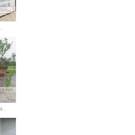
.
...