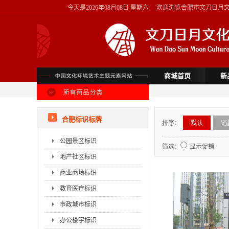
今天是
2026年08月08日 星期六
欢迎浏览合肥市文刀日月
商城首页
新
合肥标识标牌
排序：
默认
销
公园景区标识
筛选：
显示促销
地产社区标识
商业商场标识
教育医疗标识
市政城市标识
办公楼宇标识