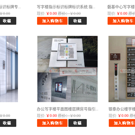
识标牌专...
写字楼指示标识标牌标识系统 指...
磐基中心写字楼指
0.00
现价:
￥0.00
原价：￥0.00
现价:
￥0.00
原价
办公写字楼平面图楼层牌房号指引...
银泰办公楼宇楼层
0.00
现价:
￥0.00
原价：￥0.00
现价:
￥0.00
原