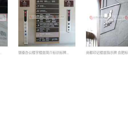
.
银泰办公楼宇楼层简介标识标牌...
尚都印记楼层指示牌 合肥标..