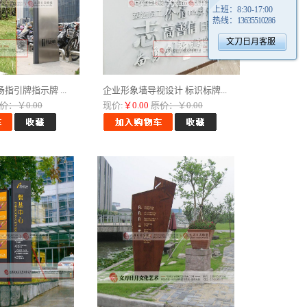
上班：
8:30-17:00
热线：
13635510286
文刀日月客服
指引牌指示牌 ...
企业形象墙导视设计 标识标牌...
价：￥0.00
现价:
￥0.00
原价：￥0.00