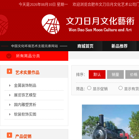
今天是
2026年08月10日 星期一
欢迎浏览合肥市文刀日月文化艺术公司
商城首页
新品推荐
艺术实景作品
排序：
默认
销量
价格
金属装饰制品
筛选：
显示促销
显示有货
展览铁艺模型
国内雕塑赏析
软装软饰实图
产品促销