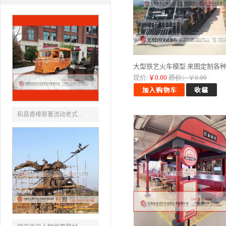
大型铁艺火车模型 来图定制各种..
现价:
￥0.00
原价：￥0.00
和昌香樟原著流动老式...