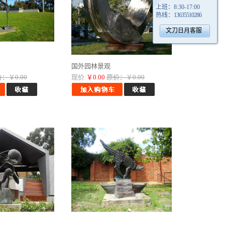
上班：
8:30-17:00
热线：
13635510286
文刀日月客服
国外园林景观
：￥0.00
现价:
￥0.00
原价：￥0.00