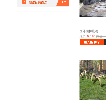
浏览过的商品
国外园林景观
现价:
￥0.00
原价：￥