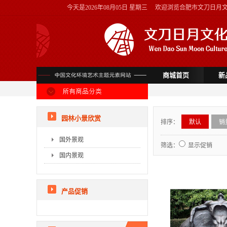
今天是
2026年08月05日 星期三
欢迎浏览合肥市文刀日月
商城首页
新
园林小景欣赏
排序：
默认
销
国外景观
筛选：
显示促销
国内景观
产品促销