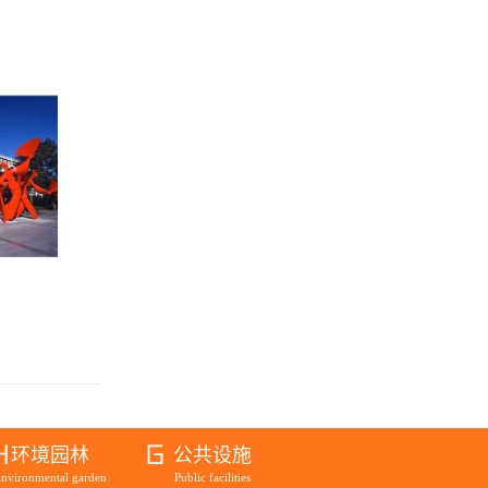
环境园林
公共设施
nvironmental garden
Public facilities