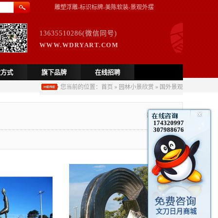
雕塑浮雕-标识标牌-美陈软装-景观外摆
13635510286(微信同号)
WWW.WDRYART.COM
款方式
旗下品牌
在线招聘
您当前的位置：
首页
»
园林小景欣赏
»
国外景观
共
12
个商品
174320997
307988676
1/1
文刀日月商城