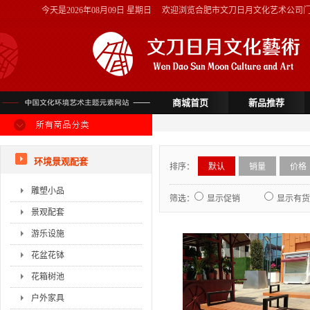
今天是
2026年08月09日 星期日
欢迎浏览合肥市文刀日月文化艺术公司
商城首页
新品推荐
环境景观配套
排序：
默认
销量
价格
雕塑小品
筛选：
显示促销
显示有货
景观配套
游乐设施
花盆花钵
花箱树池
户外家具