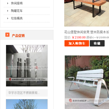
休闲座椅
陶罐花车
垃圾桶具
花山堡墅休闲坐凳 塑木防腐木长..
产品促销
现价:
￥2100.00
原价：￥2100.0
华宇示范区不锈钢景观...