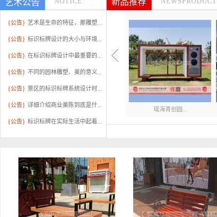
新品推荐
艺术公告
NOTICE
NEWSPRODUCT
{公告}
艺术是生命的特征，那雕塑...
{公告}
标识标牌设计的大小与环境...
{公告}
在标识标牌设计中最重要的...
{公告}
不同的园林雕塑、美的意义...
{公告}
景区的标识标牌系统设计时...
{公告}
详细介绍商业美陈到底是什...
瑶海青创园...
{公告}
标识标牌在实际生活中起着...
华邦蜀山别...