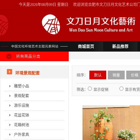
今天是
2026年08月09日 星期日
欢迎浏览合肥市文刀日月文化艺术公司
商城首页
新品推荐
环境景观配套
排序：
默认
销量
价格
雕塑小品
筛选：
显示促销
显示有货
景观配套
游乐设施
花盆花钵
花箱树池
户外家具