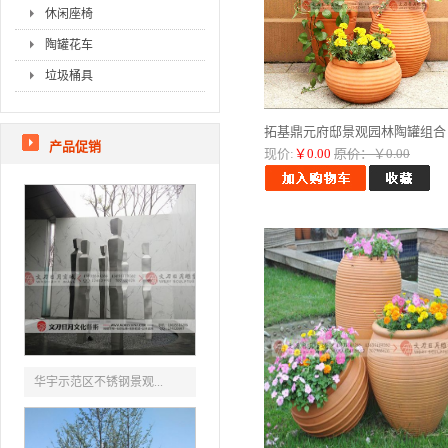
休闲座椅
陶罐花车
垃圾桶具
拓基鼎元府邸景观园林陶罐组合 ..
产品促销
现价:
￥0.00
原价：￥0.00
华宇示范区不锈钢景观...