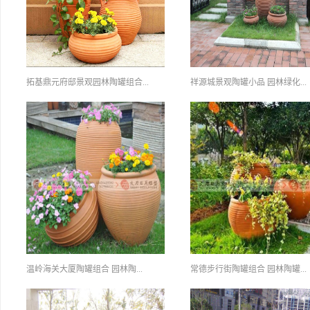
拓基鼎元府邸景观园林陶罐组合...
祥源城景观陶罐小品 园林绿化...
温岭海关大厦陶罐组合 园林陶...
常德步行街陶罐组合 园林陶罐...