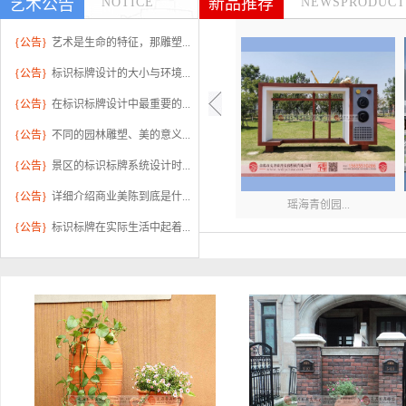
新品推荐
艺术公告
NOTICE
NEWSPRODUCT
{公告}
艺术是生命的特征，那雕塑...
{公告}
标识标牌设计的大小与环境...
{公告}
在标识标牌设计中最重要的...
{公告}
不同的园林雕塑、美的意义...
{公告}
景区的标识标牌系统设计时...
{公告}
详细介绍商业美陈到底是什...
瑶海青创园...
{公告}
标识标牌在实际生活中起着...
华邦蜀山别...