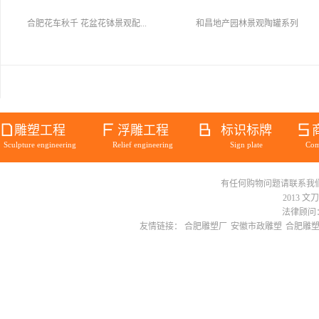
合肥花车秋千 花盆花钵景观配...
和昌地产园林景观陶罐系列
雕塑工程
浮雕工程
标识标牌
Sculpture engineering
Relief engineering
Sign plate
Com
有任何购物问题请联系我们在线客服 
2013 文
法律顾问：
友情链接：
合肥雕塑厂
安徽市政雕塑
合肥雕