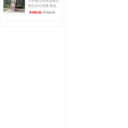
华邦蜀山别院金属仿
铜拉丝垃圾桶 果皮...
￥980.00
￥980.00