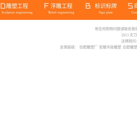
雕塑工程
浮雕工程
标识标牌
Sculpture engineering
Relief engineering
Sign plate
Com
有任何购物问题请联系我们在线客服 
华邦蜀山别...
2013 文
法律顾问：
友情链接：
合肥雕塑厂
安徽市政雕塑
合肥雕