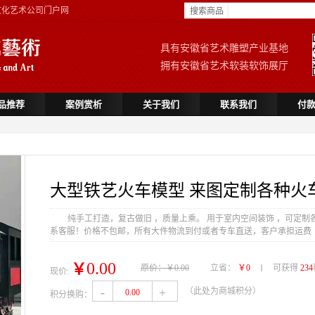
文化艺术公司门户网
搜索商品
具有安徽省艺术雕塑产业基地
拥有安徽省艺术软装软饰展厅
品推荐
案例赏析
关于我们
联系我们
付
大型铁艺火车模型 来图定制各种火
纯手工打造，复古做旧 ，质量上乘。 用于室内空间装饰 ，可定制各
系客服！价格不包邮，所有大件物流到付或者专车直送，客户承担运费
0.00
￥
原价：￥0.00
立省：
￥0
可获得
234
现价:
-
+
（此处为商城积分）
0.00
积分换购：