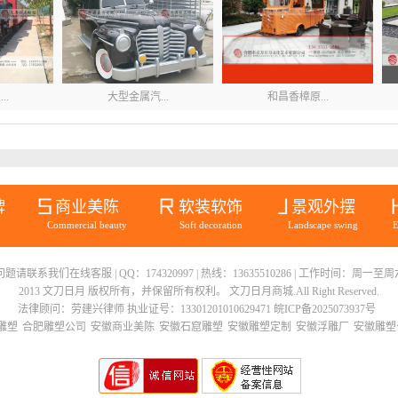
..
大型金属汽...
和昌香樟原...
牌
商业美陈
软装软饰
景观外摆
Commercial beauty
Soft decoration
Landscape swing
E
联系我们在线客服 | QQ：174320997 | 热线：13635510286 | 工作时间：周一至周六08
..
2013 文刀日月 版权所有，并保留所有权利。 文刀日月商城.All Right Reserved.
法律顾问：劳建兴律师 执业证号：13301201010629471
皖ICP备2025073937号
雕塑
合肥雕塑公司
安徽商业美陈
安徽石窟雕塑
安徽雕塑定制
安徽浮雕厂
安徽雕塑