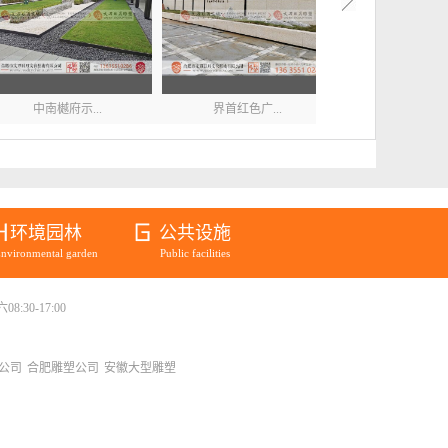
中南樾府示...
界首红色广...
酒店会所室.
环境园林
公共设施
nvironmental garden
Public facilities
:30-17:00
公司
合肥雕塑公司
安徽大型雕塑