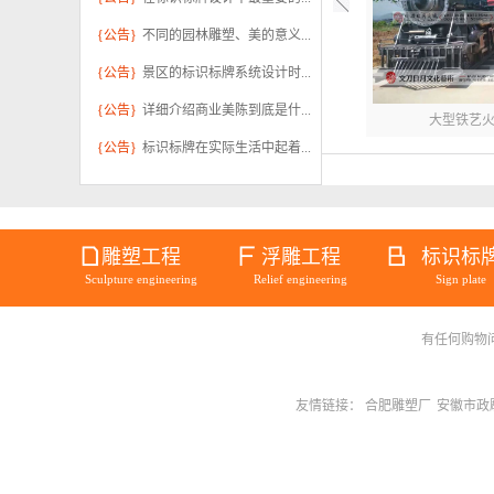
{公告}
不同的园林雕塑、美的意义...
{公告}
景区的标识标牌系统设计时...
{公告}
详细介绍商业美陈到底是什...
大型铁艺火.
{公告}
标识标牌在实际生活中起着...
雕塑工程
浮雕工程
标识标
Sculpture engineering
Relief engineering
Sign plate
有任何购物问题请
御景江山户.
友情链接：
合肥雕塑厂
安徽市政