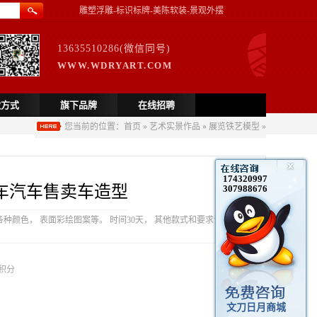
雕塑浮雕-标识标牌-美陈软装-景观外摆
13635510286(微信同号)
WWW.WDRYART.COM
款方式
旗下品牌
在线招聘
您当前的位置：
首页
»
艺术实景作品
»
展览铁艺模型
»
174320997
车汽车售卖车造型
307988676
种颜色， 表面彩绘图案等。 时间30天， 其他款式和要求请联
积分
文刀日月商城