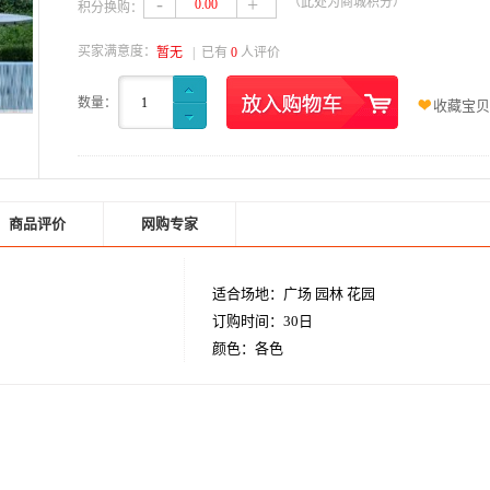
-
+
（此处为商城积分）
0.00
积分换购：
买家满意度：
暂无
| 已有
0
人评价
数量：
1
收藏宝贝
商品评价
网购专家
适合场地：广场 园林 花园
订购时间：30日
颜色：各色