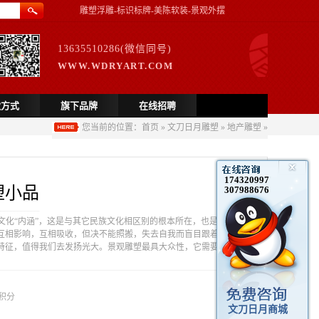
雕塑浮雕-标识标牌-美陈软装-景观外摆
13635510286(微信同号)
WWW.WDRYART.COM
款方式
旗下品牌
在线招聘
您当前的位置：
首页
»
文刀日月雕塑
»
地产雕塑
»
174320997
塑小品
307988676
文化“内涵”，这是与其它民族文化相区别的根本所在，也是不同
互相影响，互相吸收，但决不能照搬，失去自我而盲目跟着别人
特征，值得我们去发扬光大。景观雕塑最具大众性，它需要充分
积分
文刀日月商城