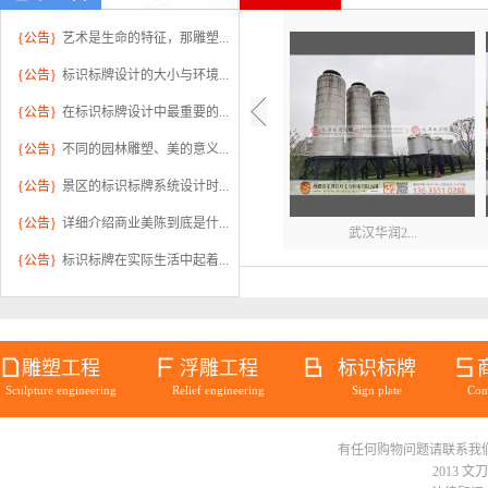
{公告}
艺术是生命的特征，那雕塑...
{公告}
标识标牌设计的大小与环境...
{公告}
在标识标牌设计中最重要的...
{公告}
不同的园林雕塑、美的意义...
{公告}
景区的标识标牌系统设计时...
{公告}
详细介绍商业美陈到底是什...
武汉华润2...
{公告}
标识标牌在实际生活中起着...
雕塑工程
浮雕工程
标识标牌
Sculpture engineering
Relief engineering
Sign plate
Com
有任何购物问题请联系我们在线客服 
不锈钢雕塑...
2013 文