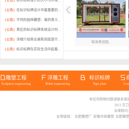
{公告}
标识标牌设计的大小与环境...
{公告}
在标识标牌设计中最重要的...
{公告}
不同的园林雕塑、美的意义...
{公告}
景区的标识标牌系统设计时...
{公告}
详细介绍商业美陈到底是什...
瑶海青创园...
{公告}
标识标牌在实际生活中起着...
雕塑工程
浮雕工程
标识标牌
Sculpture engineering
Relief engineering
Sign plate
Com
有任何购物问题请联系我们在线客服 
华邦蜀山别...
2013 文
法律顾问：
友情链接：
合肥雕塑厂
安徽市政雕塑
合肥雕