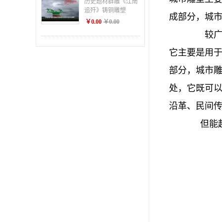
历史题材群雕《江南
追歼》铸铜雕塑
成部分，城
￥0.00
￥0.00
较
它主要是用
部分，城市
处，它既可
沿革、民间
但能