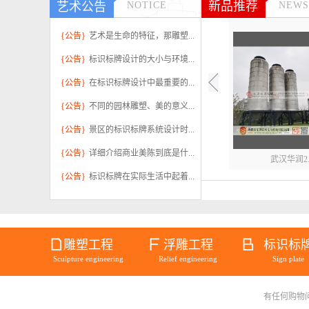
新品推荐
艺术公告
NOTICE
NEWS
{公告}
艺术是生命的特征，那雕塑...
{公告}
标识标牌设计的大小与环境...
{公告}
在标识标牌设计中最重要的...
{公告}
不同的园林雕塑、美的意义...
{公告}
景区的标识标牌系统设计时...
{公告}
详细介绍商业美陈到底是什...
武汉华润2..
{公告}
标识标牌在实际生活中起着...
雕塑工程
浮雕工程
标识标
Sculpture engineering
Relief engineering
Sign plate
有任何购物问题请
不锈钢雕塑.