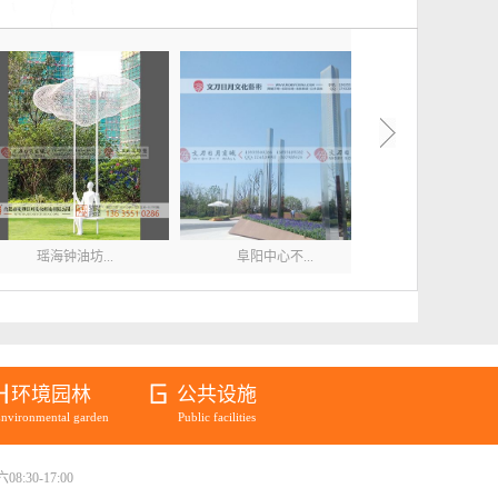
瑶海钟油坊...
阜阳中心不...
阜阳安息山.
环境园林
公共设施
nvironmental garden
Public facilities
:30-17:00