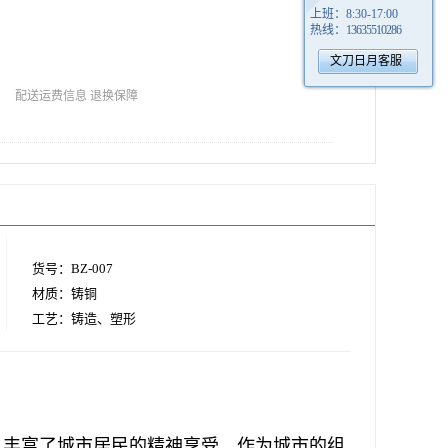
上班：
8:30-17:00
热线：
13635510286
文刀日月客服
配送运费信息
退换保障
货号：BZ-007
材质：铸铜
工艺：铸造、塑形
，丰富了城市居民的精神享受。作为城市的组