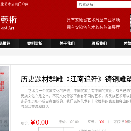
文化艺术公司门户网
搜索商品
具有安徽省艺术雕塑产业基地
拥有安徽省艺术软装软饰展厅
品推荐
案例赏析
关于我们
联系我们
付
历史题材群雕《江南追歼》铸铜雕
艺术是一个民族文化的产物，不同民族会有不同的文化，有自己的
民族文化立足之本。不同文化背景下会有不同的艺术。各民族艺术可以
跑是永远形不成自身面貌的。我们民族艺术有非常独特的表现和突出的
与观众交流和对话。
0.00
￥
原价：￥0.00
立省：
￥0
可获得
0
积
现价: