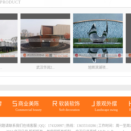
PRODUCT
.
武汉华润2...
旭辉滨湖项...
牌
商业美陈
软装软饰
景观外摆
Commercial beauty
Soft decoration
Landscape swing
E
联系我们在线客服 | QQ：174320997 | 热线：13635510286 | 工作时间：周一至周六08
..