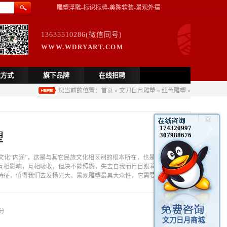
雕塑浮雕-标识标牌-美陈软装-景观外摆
13635510286(微信同号)
WWW.WDRYART.COM
款方式
旗下品牌
在线招聘
您当前的位置：
首页
»
文刀日月雕塑
»
红色雕塑
»
174320997
塑
307988676
文化“内涵”，这是与其它民族文化相区别的根本所在，也是不同
互相影响，互相吸收，但决不能照搬，失去自我而盲目跟着别人
特征，值得我们去发扬光大。景观雕塑最具大众性，它需要充分
分
文刀日月商城