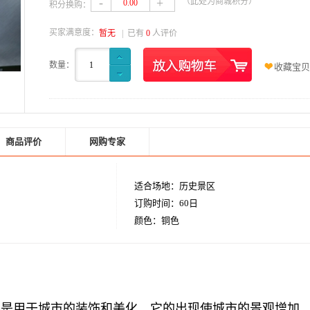
-
+
（此处为商城积分）
0.00
积分换购：
买家满意度：
暂无
| 已有
0
人评价
数量：
1
收藏宝贝
商品评价
网购专家
适合场地：历史景区
订购时间：60日
颜色：铜色
要是用于城市的装饰和美化。它的出现使城市的景观增加