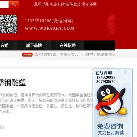
雕塑浮雕-标识标牌-美陈软装-景观外摆
13635510286(微信同号)
WWW.WDRYART.COM
款方式
旗下品牌
在线招聘
您当前的位置：
首页
»
文刀日月雕塑
»
校/医雕塑
»
174320997
锈钢雕塑
307988676
社会的价值，蕴含有巨大的潜在教育意义。校园雕塑通过被解
文化的设计思想、态度、情感和价值观受到潜移默化的影响。
校园雕塑，一般具有纪念性、象征性、激励性、装饰性等特点，
的追求。
积分
文刀日月商城