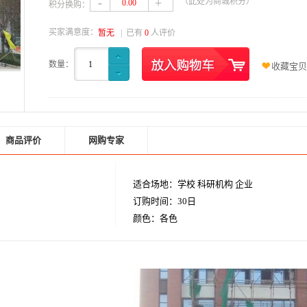
-
+
（此处为商城积分）
0.00
积分换购：
买家满意度：
暂无
| 已有
0
人评价
数量：
1
收藏宝贝
商品评价
网购专家
适合场地：学校 科研机构 企业
订购时间：30日
颜色：各色