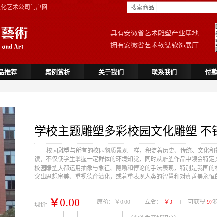
文化艺术公司门户网
搜索商品
具有安徽省艺术雕塑产业基地
拥有安徽省艺术软装软饰展厅
品推荐
案例赏析
关于我们
联系我们
付
学校主题雕塑多彩校园文化雕塑 不
校园雕塑与所有的校园物质景观一样，积淀着历史、传统、文化和
读，不仅使学生掌握一定群体的环境知觉，同时从雕塑作品中领会特定
校园雕塑大都运用抽象与象征、隐喻和悖论的手法表现，特别是我国的
突出思想审美、重视德育潜化，或着重表现人类的智慧和对真善美永恒
0.00
￥
原价：￥0.00
立省：
￥0
可获得
97
现价: