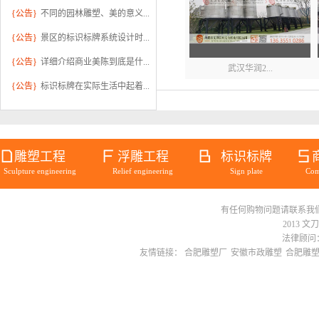
{公告}
不同的园林雕塑、美的意义...
{公告}
景区的标识标牌系统设计时...
{公告}
详细介绍商业美陈到底是什...
武汉华润2...
{公告}
标识标牌在实际生活中起着...
雕塑工程
浮雕工程
标识标牌
Sculpture engineering
Relief engineering
Sign plate
Com
有任何购物问题请联系我们在线客服 
不锈钢雕塑...
2013 文
法律顾问：
友情链接：
合肥雕塑厂
安徽市政雕塑
合肥雕